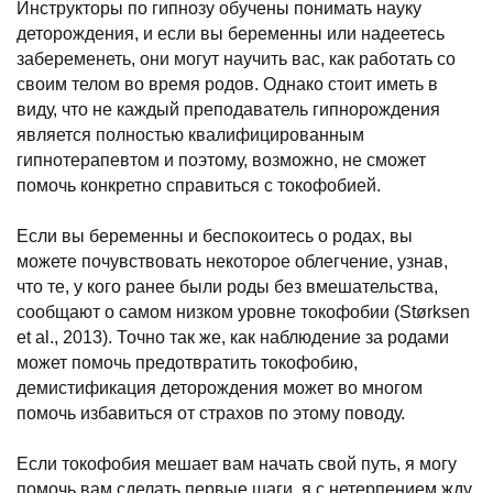
Инструкторы по гипнозу обучены понимать науку
деторождения, и если вы беременны или надеетесь
забеременеть, они могут научить вас, как работать со
своим телом во время родов. Однако стоит иметь в
виду, что не каждый преподаватель гипнорождения
является полностью квалифицированным
гипнотерапевтом и поэтому, возможно, не сможет
помочь конкретно справиться с токофобией.
Если вы беременны и беспокоитесь о родах, вы
можете почувствовать некоторое облегчение, узнав,
что те, у кого ранее были роды без вмешательства,
сообщают о самом низком уровне токофобии (Størksen
et al., 2013). Точно так же, как наблюдение за родами
может помочь предотвратить токофобию,
демистификация деторождения может во многом
помочь избавиться от страхов по этому поводу.
Если токофобия мешает вам начать свой путь, я могу
помочь вам сделать первые шаги, я с нетерпением жду