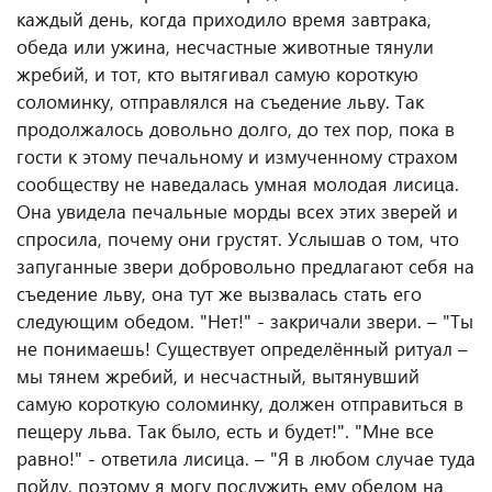
каждый день, когда приходило время завтрака,
обеда или ужина, несчастные животные тянули
жребий, и тот, кто вытягивал самую короткую
соломинку, отправлялся на съедение льву. Так
продолжалось довольно долго, до тех пор, пока в
гости к этому печальному и измученному страхом
сообществу не наведалась умная молодая лисица.
Она увидела печальные морды всех этих зверей и
спросила, почему они грустят. Услышав о том, что
запуганные звери добровольно предлагают себя на
съедение льву, она тут же вызвалась стать его
следующим обедом. "Нет!" - закричали звери. – "Ты
не понимаешь! Существует определённый ритуал –
мы тянем жребий, и несчастный, вытянувший
самую короткую соломинку, должен отправиться в
пещеру льва. Так было, есть и будет!". "Мне все
равно!" - ответила лисица. – "Я в любом случае туда
пойду, поэтому я могу послужить ему обедом на