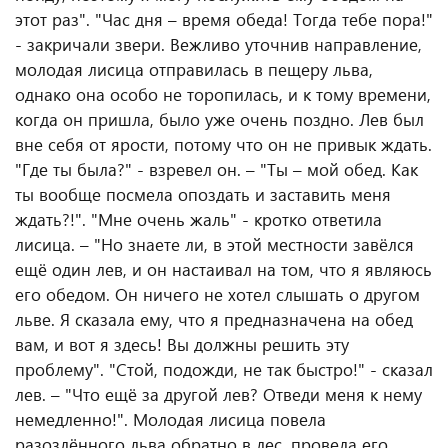
этот раз". "Час дня – время обеда! Тогда тебе пора!"
- закричали звери. Вежливо уточнив направление,
молодая лисица отправилась в пещеру льва,
однако она особо не торопилась, и к тому времени,
когда он пришла, было уже очень поздно. Лев был
вне себя от ярости, потому что он не привык ждать.
"Где ты была?" - взревел он. – "Ты – мой обед. Как
ты вообще посмела опоздать и заставить меня
ждать?!". "Мне очень жаль" - кротко ответила
лисица. – "Но знаете ли, в этой местности завёлся
ещё один лев, и он настаивал на том, что я являюсь
его обедом. Он ничего не хотел слышать о другом
льве. Я сказала ему, что я предназначена на обед
вам, и вот я здесь! Вы должны решить эту
проблему". "Стой, подожди, не так быстро!" - сказал
лев. – "Что ещё за другой лев? Отведи меня к нему
немедленно!". Молодая лисица повела
разозлённого льва обратно в лес, провела его