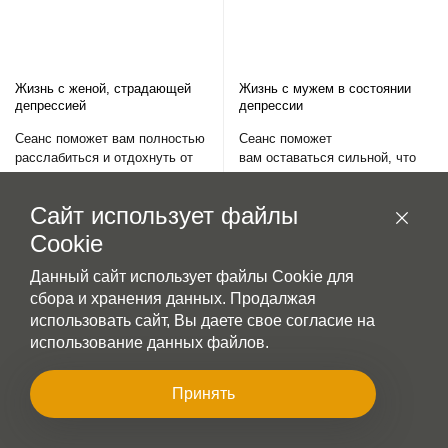
Жизнь с женой, страдающей
Жизнь с мужем в состоянии
депрессией
депрессии
Сеанс поможет вам полностью
Сеанс поможет
расслабиться и отдохнуть от
вам оставаться сильной, что
этого постоянного напряжения,
придаст вашему мужу надежду
а также предоставит вам
и заставит его поверить, что
Сайт использует файлы
необходимую информацию о
жизнь без депрессии возможна
депрессии, и поможет
Cookie
1 800 руб.
собраться с силами, чтобы
помочь себе и жене пройти
Данный сайт использует файлы Cookie для
через это испытание
сбора и хранения данных. Продалжая
1 800 руб.
использовать сайт, Вы даете свое согласие на
использование данных файлов.
Принять